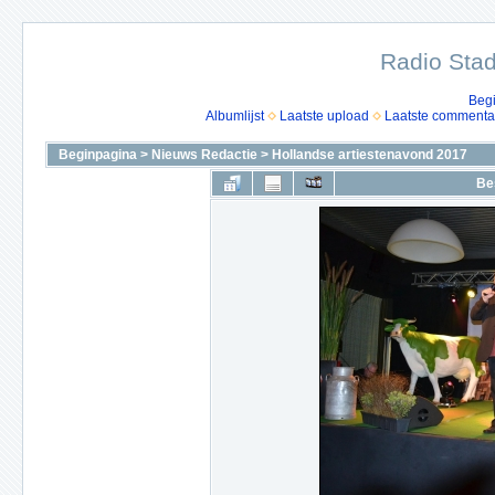
Radio Stad
Beg
Albumlijst
Laatste upload
Laatste commenta
Beginpagina
>
Nieuws Redactie
>
Hollandse artiestenavond 2017
Be