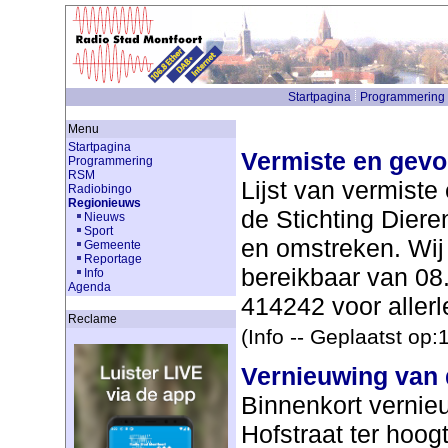
Startpagina
Programmering
Menu
Startpagina
Vermiste en gevo
Programmering
RSM
Lijst van vermist
Radiobingo
Regionieuws
de Stichting Dier
Nieuws
Sport
en omstreken. Wij 
Gemeente
Reportage
bereikbaar van 08.
Info
Agenda
414242 voor allerle
Reclame
(Info -- Geplaatst op
Vernieuwing van d
Binnenkort vernie
Hofstraat ter hoog