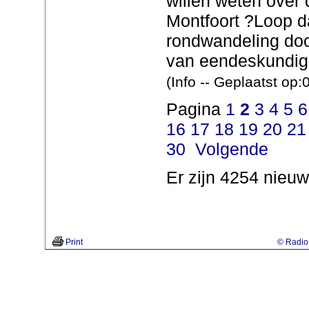
willen weten over
Montfoort ?Loop 
rondwandeling doo
van eendeskundige
(Info -- Geplaatst op
Pagina
1
2
3
4
5
6
16
17
18
19
20
21
30
Volgende
Er zijn 4254 nieuw
Print
© Radio 