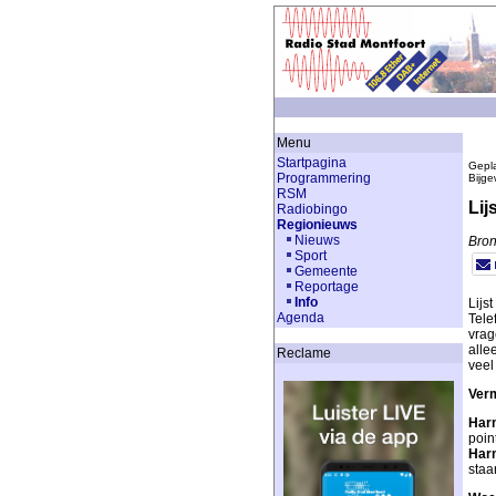
Menu
Startpagina
Gepla
Programmering
Bijge
RSM
Lij
Radiobingo
Regionieuws
Nieuws
Bron
Sport
Gemeente
Reportage
Info
Lijs
Agenda
Tele
vrag
alle
Reclame
veel
Verm
Har
poin
Har
staar