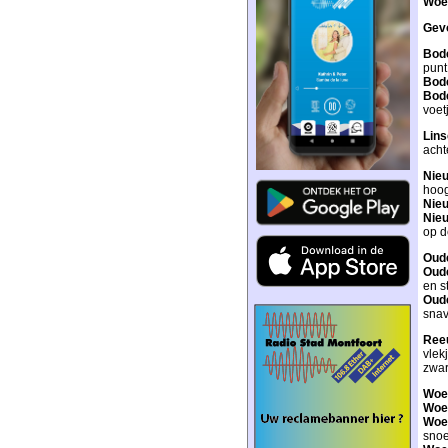
Woe
Gev
Bod
punt
Bod
Bod
voet
Lins
acht
Nie
hoog
Nieu
Nie
op d
Oud
Oud
en s
Oud
snav
Ree
vlek
zwar
Woe
Woe
Woe
snoe