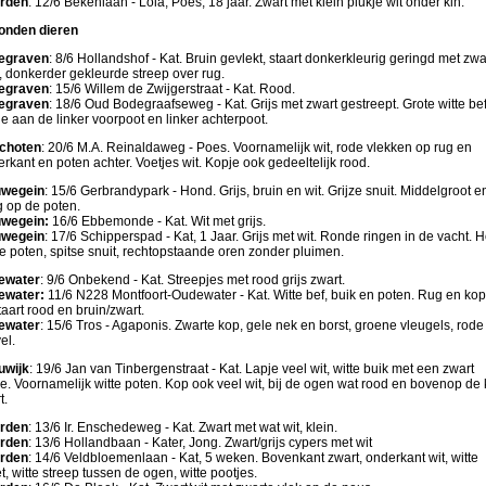
rden
: 12/6 Bekenlaan - Lola; Poes, 18 jaar. Zwart met klein plukje wit onder kin.
onden dieren
egraven
: 8/6 Hollandshof - Kat. Bruin gevlekt, staart donkerkleurig geringd met zwa
, donkerder gekleurde streep over rug.
egraven
: 15/6 Willem de Zwijgerstraat - Kat. Rood.
egraven
: 18/6 Oud Bodegraafseweg - Kat. Grijs met zwart gestreept. Grote witte bef
je aan de linker voorpoot en linker achterpoot.
choten
: 20/6 M.A. Reinaldaweg - Poes. Voornamelijk wit, rode vlekken op rug en
erkant en poten achter. Voetjes wit. Kopje ook gedeeltelijk rood.
uwegein
: 15/6 Gerbrandypark - Hond. Grijs, bruin en wit. Grijze snuit. Middelgroot en
 op de poten.
wegein:
16/6 Ebbemonde - Kat. Wit met grijs.
uwegein
: 17/6 Schipperspad - Kat, 1 Jaar. Grijs met wit. Ronde ringen in de vacht. 
e poten, spitse snuit, rechtopstaande oren zonder pluimen.
ewater
: 9/6 Onbekend - Kat. Streepjes met rood grijs zwart.
ewater:
11/6 N228 Montfoort-Oudewater - Kat. Witte bef, buik en poten. Rug en kop
taart rood en bruin/zwart.
ewater
: 15/6 Tros - Agaponis. Zwarte kop, gele nek en borst, groene vleugels, rode
el.
uwijk
: 19/6 Jan van Tinbergenstraat - Kat. Lapje veel wit, witte buik met een zwart
je. Voornamelijk witte poten. Kop ook veel wit, bij de ogen wat rood en bovenop de
t.
rden
: 13/6 Ir. Enschedeweg - Kat. Zwart met wat wit, klein.
rden
: 13/6 Hollandbaan - Kater, Jong. Zwart/grijs cypers met wit
rden
: 14/6 Veldbloemenlaan - Kat, 5 weken. Bovenkant zwart, onderkant wit, witte
t, witte streep tussen de ogen, witte pootjes.