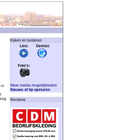
Kijken en luisteren
Live: Gemist:
Foto's:
Meer media mogelijkheden
.o.
Nieuws of tip opsturen
r
 nog
Reclame
e