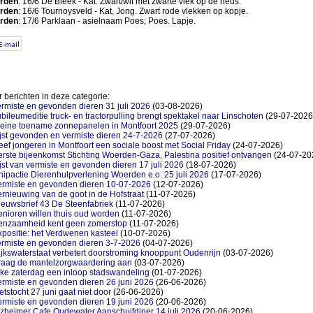
rden
: 16/6 De Bleek - Kat. Zwart/wit met zwarte vlek op de neus.
rden
: 16/6 Tournoysveld - Kat, Jong. Zwart rode vlekken op kopje.
rden
: 17/6 Parklaan - asielnaam Poes; Poes. Lapje.
 berichten in deze categorie:
rmiste en gevonden dieren 31 juli 2026
(03-08-2026)
bileumeditie truck- en tractorpulling brengt spektakel naar Linschoten
(29-07-2026
leine toename zonnepanelen in Montfoort 2025
(29-07-2026)
jst gevonden en vermiste dieren 24-7-2026
(27-07-2026)
ef jongeren in Montfoort een sociale boost met Social Friday
(24-07-2026)
rste bijeenkomst Stichting Woerden-Gaza, Palestina positief ontvangen
(24-07-20
jst van vermiste en gevonden dieren 17 juli 2026
(18-07-2026)
ipactie Dierenhulpverlening Woerden e.o. 25 juli 2026
(17-07-2026)
ermiste en gevonden dieren 10-07-2026
(12-07-2026)
rnieuwing van de goot in de Hofstraat
(11-07-2026)
ieuwsbrief 43 De Steenfabriek
(11-07-2026)
nioren willen thuis oud worden
(11-07-2026)
enzaamheid kent geen zomerstop
(11-07-2026)
positie: het Verdwenen kasteel
(10-07-2026)
ermiste en gevonden dieren 3-7-2026
(04-07-2026)
jkswaterstaat verbetert doorstroming knooppunt Oudenrijn
(03-07-2026)
raag de mantelzorgwaardering aan
(03-07-2026)
lke zaterdag een inloop stadswandeling
(01-07-2026)
ermiste en gevonden dieren 26 juni 2026
(26-06-2026)
etstocht 27 juni gaat niet door
(26-06-2026)
ermiste en gevonden dieren 19 juni 2026
(20-06-2026)
zheimer Cafe Oudewater Aanschuifdiner 14 juli 2026
(20-06-2026)