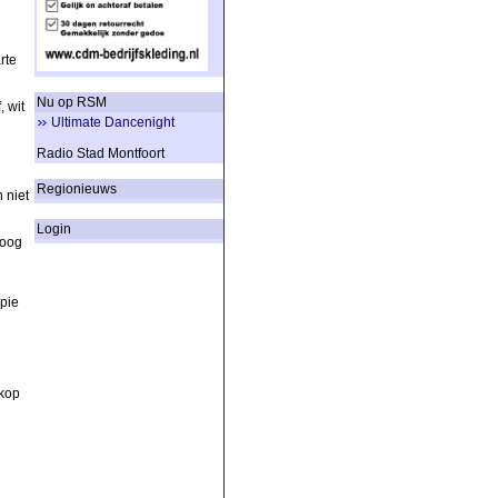
rte
Nu op RSM
, wit
Ultimate Dancenight
Radio Stad Montfoort
Regionieuws
 niet
Login
Hoog
pie
 kop