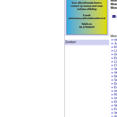
Woe
Woe
Woe
Meer
ve
Zoeken
Ju
K
Li
Ge
Ee
Li
Ch
V
Ve
N
Se
E
Ex
v
Ri
V
E
V
Fi
V
Al