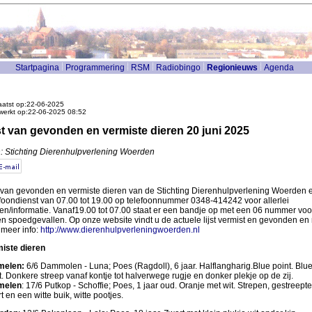
Startpagina
Programmering
RSM
Radiobingo
Regionieuws
Agenda
atst op:22-06-2025
werkt op:22-06-2025 08:52
st van gevonden en vermiste dieren 20 juni 2025
: Stichting Dierenhulpverlening Woerden
t van gevonden en vermiste dieren van de Stichting Dierenhulpverlening Woerden e
foondienst van 07.00 tot 19.00 op telefoonnummer 0348-414242 voor allerlei
en/informatie. Vanaf19.00 tot 07.00 staat er een bandje op met een 06 nummer voo
en spoedgevallen. Op onze website vindt u de actuele lijst vermist en gevonden en
 meer info:
http://www.dierenhulpverleningwoerden.nl
iste dieren
melen:
6/6 Dammolen - Luna; Poes (Ragdoll), 6 jaar. Halflangharig.Blue point. Blu
t. Donkere streep vanaf kontje tot halverwege rugje en donker plekje op de zij.
melen
: 17/6 Putkop - Schoffie; Poes, 1 jaar oud. Oranje met wit. Strepen, gestreepte
t en een witte buik, witte pootjes.