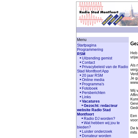
Menu
Gez
Startpagina
Programmering
Heb 
RSM
vrij
Uitzending gemist
Contact
Als 
Privacybeleid van de Radio
verg
Stad Montfoort App
Verd
20 jaar RSM
Je g
Online media
www.
Programma's
Fotoboek
Wij 
Persberichten
Affi
Links
Kunn
Vacatures
Gevo
Gezocht: redacteur
Gedu
website Radio Stad
Montfoort
Een 
Radio DJ worden?
voor
Wat hebben wij jou te
bieden?
De t
Luister onderzoek
mits
Donateur worden