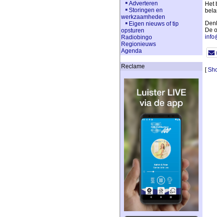
Adverteren
Het 
Storingen en
belan
werkzaamheden
Denk
Eigen nieuws of tip
De o
opsturen
info
Radiobingo
Regionieuws
Agenda
Reclame
[
Sho