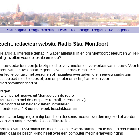
Startpagina
Programmering
RSM
Radiobingo
Regionieuws
Agenda
ocht: redacteur website Radio Stad Montfoort
je altijd al interesse gehad in wat er allemaal in en om Montfoort gebeurt en wil je j
willig inzetten voor de lokale omroep?
nieuwsredacteur ben je bezig met het verzamelen en verwerken van nieuws. Voor h
aren van nieuws maak je gebruik van internet/ e-mail etc.
er leg je contact met personen of instanties over zaken die nieuwswaardig zijn.
aat op pad met fototoestel, pen en papier en schrijft artikelen voor
radiostadmontfoort.nl
vragen:
niteit met het nieuws uit Montfoort en de regio
en werken met de computer (e-mail, internet, enz.)
el voor taal en helder kunnen formuleren
rende circa 4-8 uur per week beschikbaar zijn.
redacteur krijgt regelmatig berichten die soms moeten worden ingekort of worden
zien van aangeleverde foto’s of illustraties.
echniek van RSM maakt het mogelijk om de werkzaamheden te doen direct vanuit h
 men daar de beschikking heeft over een computer met internetverbinding