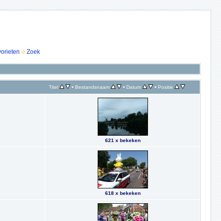
vorieten
Zoek
•
•
•
Titel
Bestandsnaam
Datum
Positie
621 x bekeken
618 x bekeken