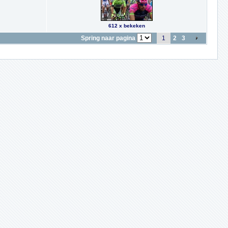
612 x bekeken
Spring naar pagina
1
2
3