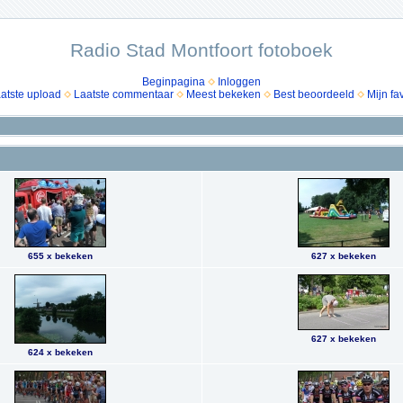
Radio Stad Montfoort fotoboek
Beginpagina
Inloggen
atste upload
Laatste commentaar
Meest bekeken
Best beoordeeld
Mijn fa
655 x bekeken
627 x bekeken
627 x bekeken
624 x bekeken