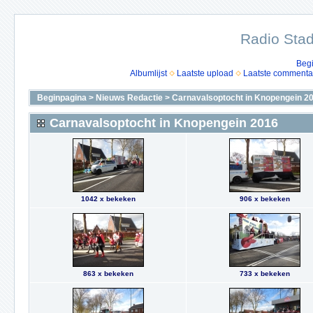
Radio Stad
Beg
Albumlijst
Laatste upload
Laatste commenta
Beginpagina
>
Nieuws Redactie
>
Carnavalsoptocht in Knopengein 2
Carnavalsoptocht in Knopengein 2016
1042 x bekeken
906 x bekeken
863 x bekeken
733 x bekeken