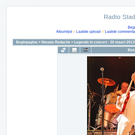
Radio Stad
Beg
Albumlijst
Laatste upload
Laatste commenta
Beginpagina
>
Nieuws Redactie
>
Legends in concert - 30 maart 2013
Bes