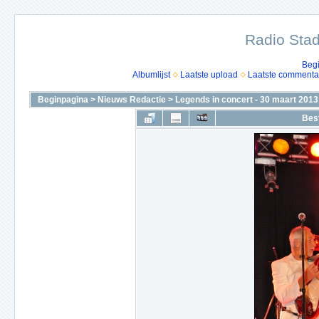
Radio Stad
Beg
Albumlijst
Laatste upload
Laatste commenta
Beginpagina
>
Nieuws Redactie
>
Legends in concert - 30 maart 2013
Bes