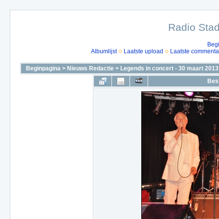
Radio Stad
Beg
Albumlijst
Laatste upload
Laatste commenta
Beginpagina
>
Nieuws Redactie
>
Legends in concert - 30 maart 2013
Bes