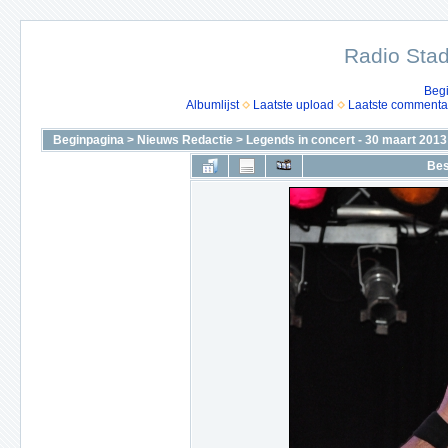
Radio Stad
Beg
Albumlijst
Laatste upload
Laatste commenta
Beginpagina
>
Nieuws Redactie
>
Legends in concert - 30 maart 2013
Bes