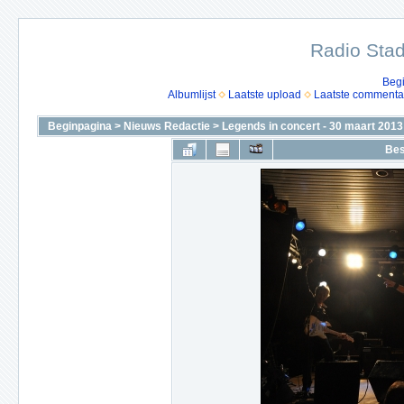
Radio Stad
Beg
Albumlijst
Laatste upload
Laatste commenta
Beginpagina
>
Nieuws Redactie
>
Legends in concert - 30 maart 2013
Bes