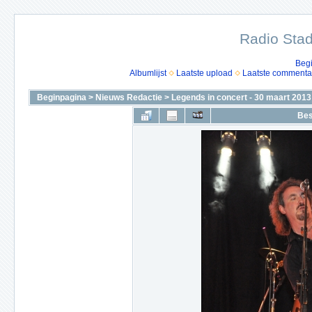
Radio Stad
Beg
Albumlijst
Laatste upload
Laatste commenta
Beginpagina
>
Nieuws Redactie
>
Legends in concert - 30 maart 2013
Bes