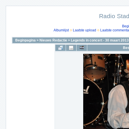
Radio Stad
Beg
Albumlijst
Laatste upload
Laatste commenta
Beginpagina
>
Nieuws Redactie
>
Legends in concert - 30 maart 2013
Bes