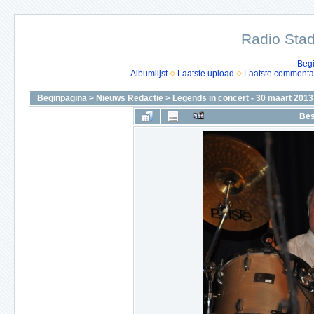
Radio Stad
Beg
Albumlijst
Laatste upload
Laatste commenta
Beginpagina
>
Nieuws Redactie
>
Legends in concert - 30 maart 2013
Bes