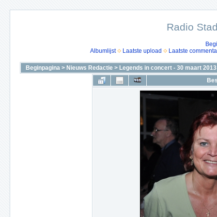
Radio Stad
Beg
Albumlijst
Laatste upload
Laatste commenta
Beginpagina
>
Nieuws Redactie
>
Legends in concert - 30 maart 2013
Bes