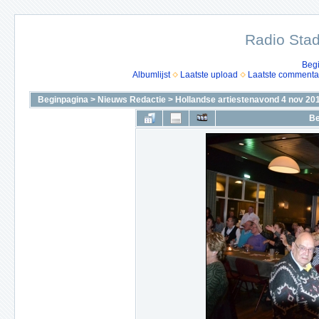
Radio Stad
Beg
Albumlijst
Laatste upload
Laatste commenta
Beginpagina
>
Nieuws Redactie
>
Hollandse artiestenavond 4 nov 20
Be