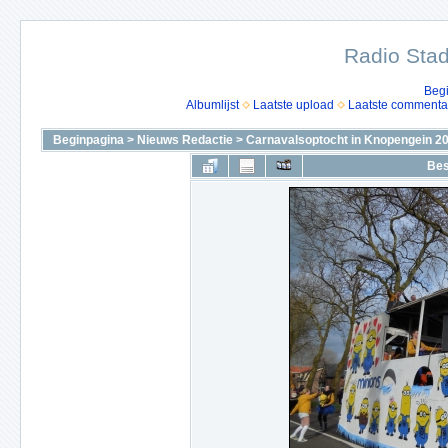
Radio Stad
Beg
Albumlijst
Laatste upload
Laatste commenta
Beginpagina
>
Nieuws Redactie
>
Carnavalsoptocht in Knopengein 2
Bes