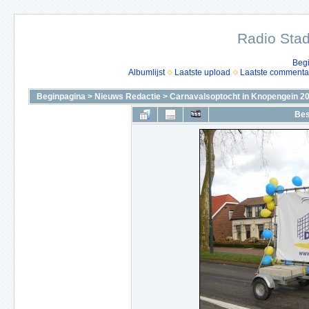
Radio Stad
Beg
Albumlijst
Laatste upload
Laatste commenta
Beginpagina
>
Nieuws Redactie
>
Carnavalsoptocht in Knopengein 2
Bes