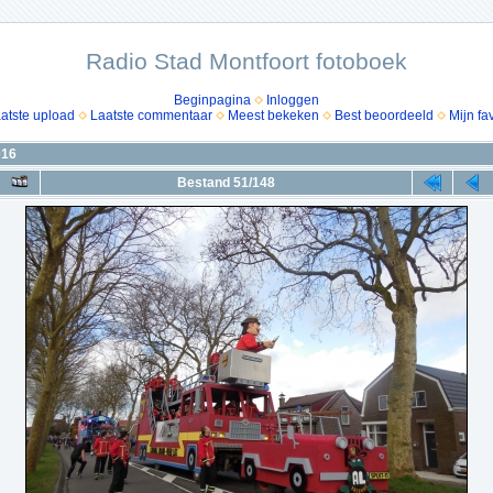
Radio Stad Montfoort fotoboek
Beginpagina
Inloggen
atste upload
Laatste commentaar
Meest bekeken
Best beoordeeld
Mijn fa
016
Bestand 51/148