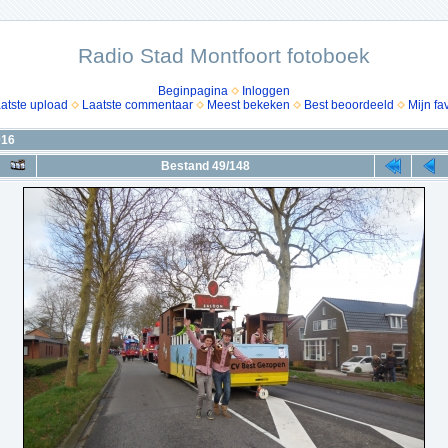
Radio Stad Montfoort fotoboek
Beginpagina
Inloggen
atste upload
Laatste commentaar
Meest bekeken
Best beoordeeld
Mijn fa
016
Bestand 49/148