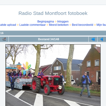
Radio Stad Montfoort fotoboek
Beginpagina
Inloggen
atste upload
Laatste commentaar
Meest bekeken
Best beoordeeld
Mijn fa
016
Bestand 34/148