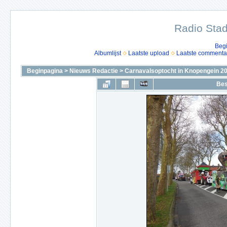
Radio Stad
Beg
Albumlijst
Laatste upload
Laatste commenta
Beginpagina
>
Nieuws Redactie
>
Carnavalsoptocht in Knopengein 2
Bes