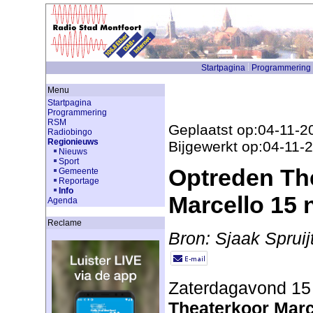
Startpagina
Programmering
Menu
Startpagina
Programmering
RSM
Geplaatst op:04-11-2
Radiobingo
Regionieuws
Bijgewerkt op:04-11-
Nieuws
Sport
Optreden Th
Gemeente
Reportage
Info
Marcello 15
Agenda
Reclame
Bron: Sjaak Spruij
Zaterdagavond 15
Theaterkoor Marc