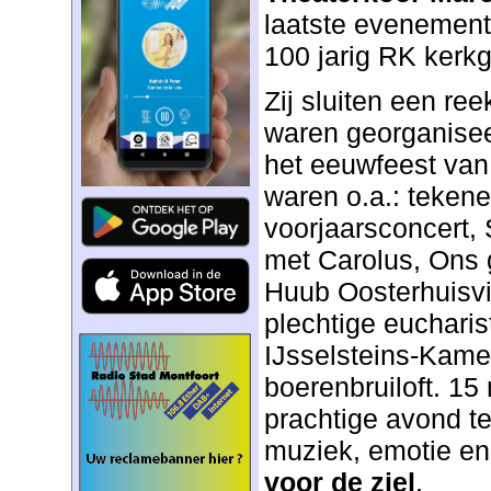
laatste evenement 
100 jarig RK kerk
Zij sluiten een ree
waren georganisee
het eeuwfeest van 
waren o.a.: teken
voorjaarsconcert,
met Carolus, Ons 
Huub Oosterhuisvi
plechtige eucharis
IJsselsteins-Kame
boerenbruiloft. 15
prachtige avond t
muziek, emotie en
voor de ziel
.