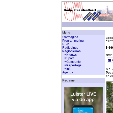
Menu
Startpagina
Gepla
Programmering
Bijge
RSM
Fee
Radiobingo
Regionieuws
Nieuws
Bron:
Sport
Gemeente
Reportage
Info
A.s.
Agenda
Petr
en e
Reclame