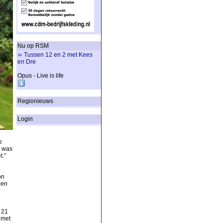
Nu op RSM
Tussen 12 en 2 met Kees
en Dre
Opus - Live is life
Regionieuws
Login
e
t was
et.”
on
pen
 21
 met