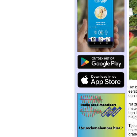
Het b
eerst
een m
Na zi
mets
een 
hield
Tijd
notee
grade