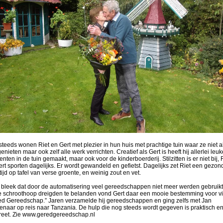
teeds wonen Riet en Gert met plezier in hun huis met prachtige tuin waar ze niet a
enieten maar ook zelf alle werk verrichten. Creatief als Gert is heeft hij allerlei leuk
nten in de tuin gemaakt, maar ook voor de kinderboerderij. Stilzitten is er niet bij, 
rt sporten dagelijks. Er wordt gewandeld en gefietst. Dagelijks zet Riet een gezon
ijd op tafel van verse groente, en weinig zout en vet.
 bleek dat door de automatisering veel gereedschappen niet meer werden gebruikt
e schroothoop dreigden te belanden vond Gert daar een mooie bestemming voor v
ed Gereedschap.” Jaren verzamelde hij gereedschappen en ging zelfs met Jan
enaar op reis naar Tanzania. De hulp die nog steeds wordt gegeven is praktisch e
reet. Zie www.geredgereedschap.nl