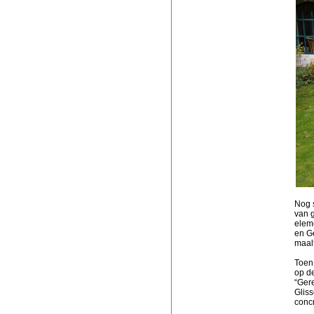
Nog s
van g
eleme
en Ge
maalt
Toen
op d
“Ger
Gliss
conc