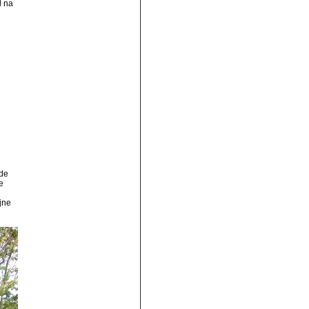
d na
ede
e
jne