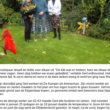
ruidspaar straalt de liefde voor elkaar uit. “De klik was er meteen, toen we elkaar d
 keer zagen. Geen dag hebben we eraan getwijfeld,” vertelde Gert enthousiast. He
ooie tijd. Ik zat in dienst en eens in de twee weken kreeg ik verlof en ging naar Ri
jn diensttijd ging Gert werken bij De Kamper als timmerman. Zijn vriend werkte als
elaar en samen maakten ze het plan om hun eigen huizen te gaan bouwen. Gert k
lapje grond aan de Kippenkaai kopen, zo genoemd omdat veel bewoners daar kip
en.
ens de strenge winter van 62-63 maakte Gert alle kozijnen en ramen. Het noorden
rde in januari 25 ijsdagen en op 18 januari daalde de temperatuur in Joure tot min
n en juist die dag werd de Elfstedentocht gereden. In maart, na de vorst, begon hij