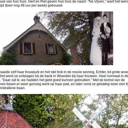
ouw van hun huis. Gert en Riet gaven hun huis de naam: “Na Vijven,” want het wer
tijd (toen nog 48 uur per week) gebouwd.
naaide zelf haar trouwjurk en het stel trok in de mooie woning, Echter, tot grote wo
iet werd ze ontslagen bij de bank in Woerden bij haar trouwen. Heel normaal in di
n. “Daar zat ik, we hadden het geld goed kunnen gebruiken.” Met de komst van de
eren kwam er weer genoeg werk op haar pad, en later vond ze gelukkig weer een fi
istratieve baan.