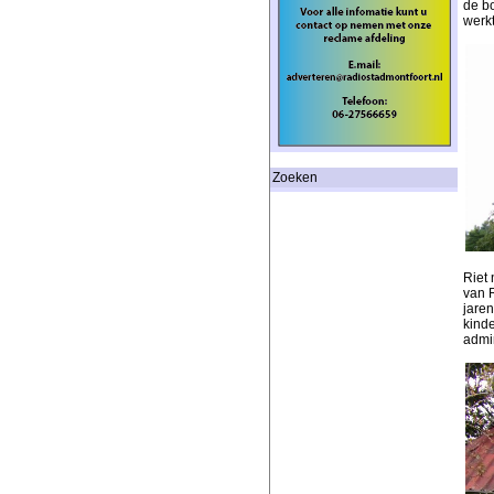
de b
werk
Zoeken
Riet 
van R
jare
kind
admin