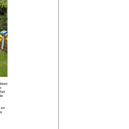
lleen
e
Riet
de
 en
ia
n