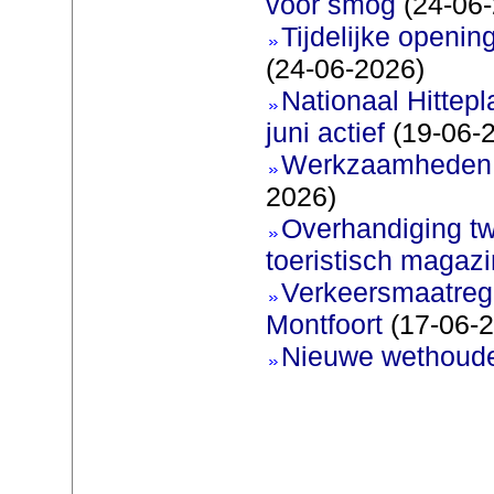
voor smog
(24-06-
Tijdelijke openi
(24-06-2026)
Nationaal Hittep
juni actief
(19-06-
Werkzaamheden 
2026)
Overhandiging t
toeristisch magaz
Verkeersmaatreg
Montfoort
(17-06-2
Nieuwe wethoud