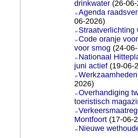
drinkwater
(26-06-
Agenda raadsverg
06-2026)
Straatverlichting 
Code oranje voor
voor smog
(24-06-
Nationaal Hittep
juni actief
(19-06-
Werkzaamheden 
2026)
Overhandiging t
toeristisch magaz
Verkeersmaatreg
Montfoort
(17-06-2
Nieuwe wethoud