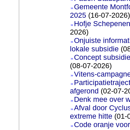
Gemeente Montfoo
2025
(16-07-2026)
Hofje Schepenen
2026)
Onjuiste informati
lokale subsidie
(08
Concept subsidie
(08-07-2026)
Vitens-campagne
Participatietraje
afgerond
(02-07-2
Denk mee over 
Afval door Cyclu
extreme hitte
(01-
Code oranje voor 