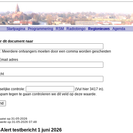
Startpagina
Programmering
RSM
Radiobingo
Regionieuws
Agenda
r dit document naar
: Meerdere ontvangers moeten door een comma worden gescheiden
mail adres
cht
elijke controle:
(Vul hier 3417 in).
pam tegen te gaan controleren we dit veld op deze waarde.
atst op:31-05-2026
werkt op:31-05-2026 07:48
Alert testbericht 1 juni 2026