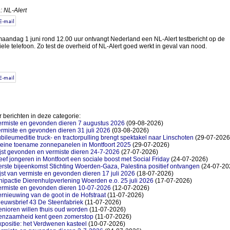
: NL-Alert
aandag 1 juni rond 12.00 uur ontvangt Nederland een NL-Alert testbericht op de
ele telefoon. Zo test de overheid of NL-Alert goed werkt in geval van nood.
 berichten in deze categorie:
ermiste en gevonden dieren 7 augustus 2026
(09-08-2026)
rmiste en gevonden dieren 31 juli 2026
(03-08-2026)
bileumeditie truck- en tractorpulling brengt spektakel naar Linschoten
(29-07-2026
leine toename zonnepanelen in Montfoort 2025
(29-07-2026)
jst gevonden en vermiste dieren 24-7-2026
(27-07-2026)
ef jongeren in Montfoort een sociale boost met Social Friday
(24-07-2026)
rste bijeenkomst Stichting Woerden-Gaza, Palestina positief ontvangen
(24-07-20
jst van vermiste en gevonden dieren 17 juli 2026
(18-07-2026)
ipactie Dierenhulpverlening Woerden e.o. 25 juli 2026
(17-07-2026)
ermiste en gevonden dieren 10-07-2026
(12-07-2026)
rnieuwing van de goot in de Hofstraat
(11-07-2026)
ieuwsbrief 43 De Steenfabriek
(11-07-2026)
nioren willen thuis oud worden
(11-07-2026)
enzaamheid kent geen zomerstop
(11-07-2026)
positie: het Verdwenen kasteel
(10-07-2026)