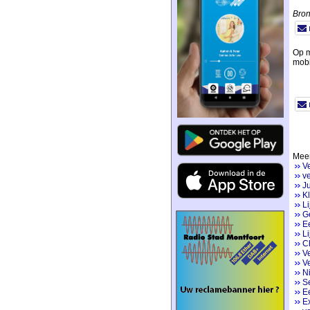
Bron
Op m
mobi
Meer
V
ve
Ju
K
Li
Ge
Ee
Li
Ch
V
Ve
N
Se
E
Ex