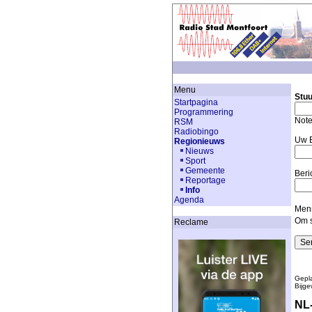
Menu
Stuu
Startpagina
Programmering
Note
RSM
Radiobingo
Uw E
Regionieuws
Nieuws
Sport
Gemeente
Beri
Reportage
Info
Agenda
Mens
Om s
Reclame
Gepla
Bijge
NL-