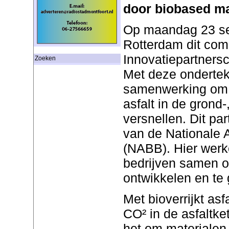
door biobased ma
Op maandag 23 se
Rotterdam dit com
Innovatiepartnersch
Zoeken
Met deze onderteke
samenwerking om 
asfalt in de grond
versnellen. Dit pa
van de Nationale
(NABB). Hier wer
bedrijven samen o
ontwikkelen en te 
Met bioverrijkt asf
CO² in de asfaltke
het om materialen