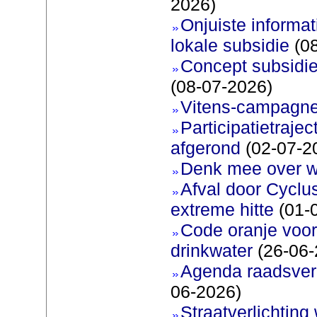
2026)
Onjuiste informati
lokale subsidie
(08
Concept subsidie
(08-07-2026)
Vitens-campagne
Participatietraje
afgerond
(02-07-2
Denk mee over 
Afval door Cyclu
extreme hitte
(01-
Code oranje voor 
drinkwater
(26-06-
Agenda raadsverg
06-2026)
Straatverlichting 