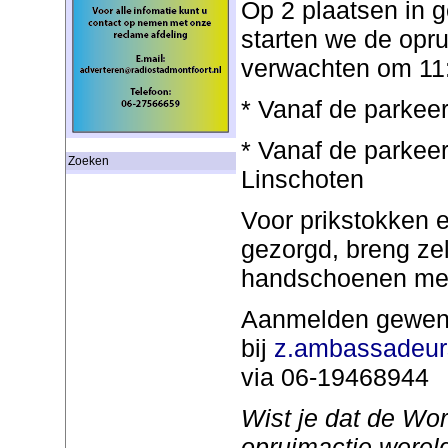
Op 2 plaatsen in 
starten we de opr
verwachten om 11:3
* Vanaf de parkeer
* Vanaf de parkeer
Zoeken
Linschoten
Voor prikstokken 
gezorgd, breng zel
handschoenen m
Aanmelden gewens
bij
z.ambassadeu
via 06-19468944
Wist je dat de Wo
opruimactie wereld