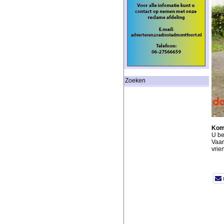
Zoeken
Kom
U be
Vaar
vrie