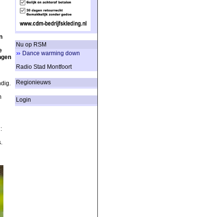
n
Nu op RSM
e
Dance warming down
ingen
Radio Stad Montfoort
Regionieuws
ndig.
m
Login
:
.