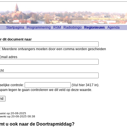
Startpagina
Programmering
RSM
Radiobingo
Regionieuws
Agenda
r dit document naar
: Meerdere ontvangers moeten door een comma worden gescheiden
mail adres
cht
elijke controle:
(Vul hier 3417 in).
pam tegen te gaan controleren we dit veld op deze waarde.
atst op:20-08-2025
werkt op:20-08-2025 08:38
t u ook naar de Doortrapmiddag?