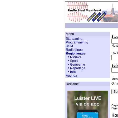
Menu
Stuu
Startpagina
Programmering
Note
RSM
Radiobingo
Uw E
Regionieuws
Nieuws
Sport
Gemeente
Beri
Reportage
Info
Agenda
Mens
Om s
Reclame
Gepla
Bijge
Kom