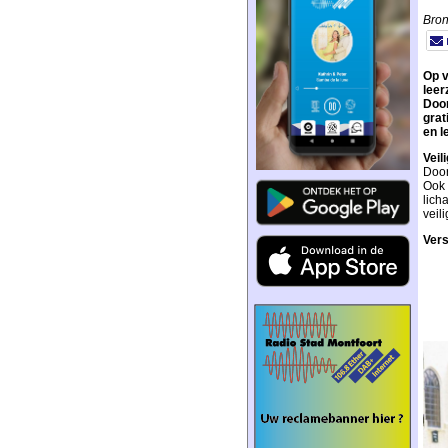
Bron
Op v
leer
Door
grat
en l
Veil
Door
Ook 
lich
veili
Vers