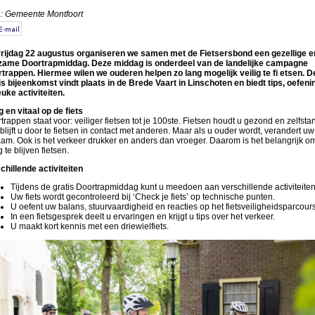
: Gemeente Montfoort
rijdag 22 augustus organiseren we samen met de Fietsersbond een gezellige e
zame Doortrapmiddag. Deze middag is onderdeel van de landelijke campagne
trappen. Hiermee wilen we ouderen helpen zo lang mogelijk veilig te fi etsen. D
is bijeenkomst vindt plaats in de Brede Vaart in Linschoten en biedt tips, oefen
euke activiteiten.
ig en vitaal op de fiets
trappen staat voor: veiliger fietsen tot je 100ste. Fietsen houdt u gezond en zelfsta
blijft u door te fietsen in contact met anderen. Maar als u ouder wordt, verandert uw
aam. Ook is het verkeer drukker en anders dan vroeger. Daarom is het belangrijk o
g te blijven fietsen.
chillende activiteiten
Tijdens de gratis Doortrapmiddag kunt u meedoen aan verschillende activiteiten
Uw fiets wordt gecontroleerd bij ‘Check je fiets’ op technische punten.
U oefent uw balans, stuurvaardigheid en reacties op het fietsveiligheidsparcours
In een fietsgesprek deelt u ervaringen en krijgt u tips over het verkeer.
U maakt kort kennis met een driewielfiets.