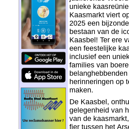
unieke kaasreüni
Kaasmarkt viert o
2025 een bijzonder
bestaan van de i
Kaasbel! Ter ere v
een feestelijke k
inclusief een uni
families van boer
belanghebbenden 
herinneringen op t
maken.
De Kaasbel, onthu
gelegenheid van he
van de kaasmarkt, 
fier tussen het A