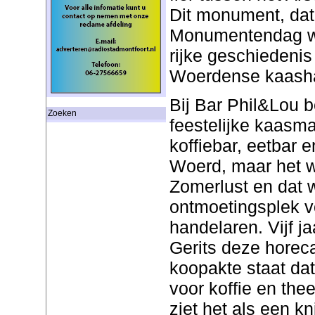
Dit monument, da
Monumentendag wo
rijke geschiedeni
Woerdense kaash
Bij Bar Phil&Lou 
Zoeken
feestelijke kaasma
koffiebar, eetbar 
Woerd, maar het w
Zomerlust en dat 
ontmoetingsplek v
handelaren. Vijf j
Gerits deze horec
koopakte staat dat
voor koffie en the
ziet het als een kn