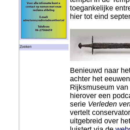
toegankelijke entr
hier tot eind sept
Zoeken
Benieuwd naar het
achter het eeuwe
Rijksmuseum van
hierover een podc
serie
Verleden ver
vertelt conservat
uitgebreid over he
luistert via de
web