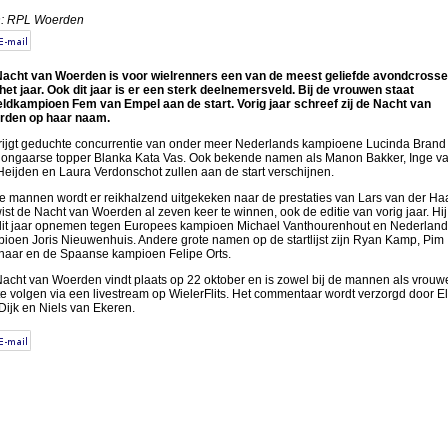
n: RPL Woerden
acht van Woerden is voor wielrenners een van de meest geliefde avondcross
het jaar. Ook dit jaar is er een sterk deelnemersveld. Bij de vrouwen staat
ldkampioen Fem van Empel aan de start. Vorig jaar schreef zij de Nacht van
rden op haar naam.
rijgt geduchte concurrentie van onder meer Nederlands kampioene Lucinda Brand
ongaarse topper Blanka Kata Vas. Ook bekende namen als Manon Bakker, Inge v
Heijden en Laura Verdonschot zullen aan de start verschijnen.
de mannen wordt er reikhalzend uitgekeken naar de prestaties van Lars van der Haa
wist de Nacht van Woerden al zeven keer te winnen, ook de editie van vorig jaar. Hij
dit jaar opnemen tegen Europees kampioen Michael Vanthourenhout en Nederland
ioen Joris Nieuwenhuis. Andere grote namen op de startlijst zijn Ryan Kamp, Pim
aar en de Spaanse kampioen Felipe Orts.
acht van Woerden vindt plaats op 22 oktober en is zowel bij de mannen als vrouw
 te volgen via een livestream op WielerFlits. Het commentaar wordt verzorgd door E
Dijk en Niels van Ekeren.