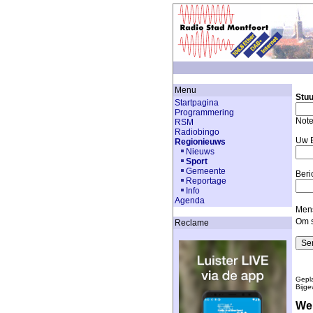
Menu
Stuu
Startpagina
Programmering
Note
RSM
Radiobingo
Uw E
Regionieuws
Nieuws
Sport
Gemeente
Beri
Reportage
Info
Agenda
Mens
Om s
Reclame
Gepla
Bijge
We