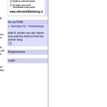
es
Nu op RSM
Nonstop NL / Radiobingo
kidb ft. martin van der starre -
 en
una paloma blanca heel de
an
zomer lang
r.
 zal
Regionieuws
s
Login
en
llen