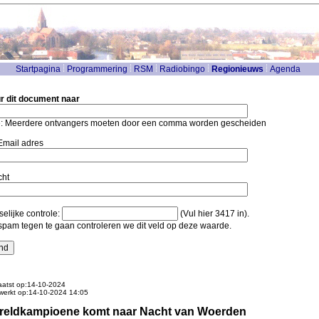
Startpagina
Programmering
RSM
Radiobingo
Regionieuws
Agenda
r dit document naar
: Meerdere ontvangers moeten door een comma worden gescheiden
mail adres
cht
elijke controle:
(Vul hier 3417 in).
pam tegen te gaan controleren we dit veld op deze waarde.
atst op:14-10-2024
werkt op:14-10-2024 14:05
reldkampioene komt naar Nacht van Woerden