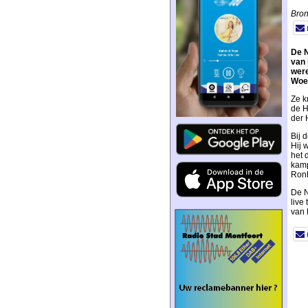
Bro
De N
van 
were
Woe
Ze k
de H
der 
Bij 
Hij 
het 
kamp
Ronh
De N
live
van 