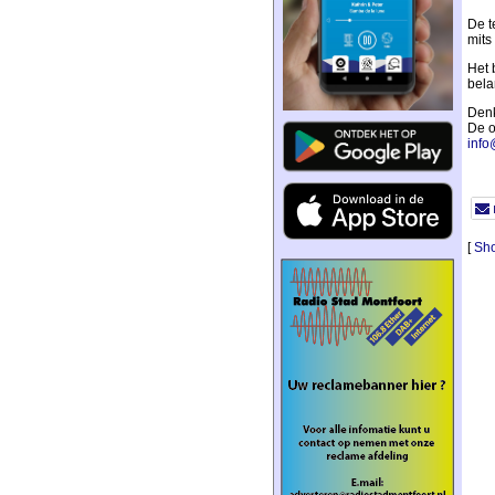
De t
mits
Het 
belan
Denk
De o
info
[
Sho