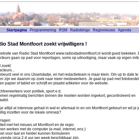
Startpagina
Programmering
RSM
Radiobingo
Regionieuws
Agenda
io Stad Montfoort zoekt vrijwilligers !
ebsite van Radio Stad Montfoort www.radiostadmontfoort.nl wordt goed bekeken. 
cteurs gaan op pad voor reportages, soms op uitnodiging, maar vaak op eigen initia
zoekt:
cteurs...
ebeurd veel in ons IJsselstadje, en het redactieteam is maar klein. Om up to date te
ven zijn we daarom op zoek naar meer medewerkers. Je gaat op pad met fototoestel
en papier of tablet en schrijft en plaatst artikelen voor de website.
chtverwerkers voor politiek, sport e.d.
omen regelmatig berichten binnen die moeten worden ingekort, gecontroleerd en
aatst.
je altijd al interesse gehad in wat er allemaal in en om Montfoort gebeurt en wil je j
willig inzetten voor de lokale omroep?
vragen:
niteit met het nieuws uit Montfoort en de regio
en werken met de computer (e-mail, internet, enz.)
el voor taal en helder kunnen formuleren
rende circa 2-4 uur per week beschikbaar zijn.