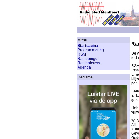
Menu
Rad
Startpagina
Programmering
De w
RSM
reda
Radiobingo
Regionieuws
RSM 
Agenda
Reda
Er g
Reclame
blij
pen 
Beri
Er k
gepl
Heb 
vrij
Wij 
Affi
Kunn
Gevo
Gedu