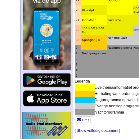
19
Spotlight
Ano
20
Bluestijd
Pla
21
IndoMood
JazzTime
The Beat Goes
22
Non
On
Nonstop Jazz
23
Spotlight (H)
0
Nachtprogramma
Nac
1
Nachtprogramma
2
3
4
5
Legenda
Live thema/informatief p
Herhaling van eerder uit
Dagprogramma op werkdag
Overige nonstop program
Nachtprogramma
[
Show volledig document
]