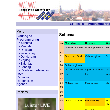
Startpagina
Programmering
Menu
Schema
Startpagina
Programmering
Schema
uur
Maandag
Dinsdag
Wo
Maandag
6
Nonstop muziek
Nonstop muziek
Non
Dinsdag
7
Woensdag
8
Goud van Oud
Ochtendgloren
Och
Donderdag
Vrijdag
9
(H)
Zaterdag
10
Ochtendgloren
Zondag
11
Op de hollandse
Op de hollandse
Op 
Raadsvergaderingen
RSM
12
toer
toer
toer
Radiobingo
13
Regionieuws
14
Middag mix
Middag mix
Mid
Agenda
15
16
Reclame
17
18
Goud van Oud
Bluestijd (H)
The
Shu