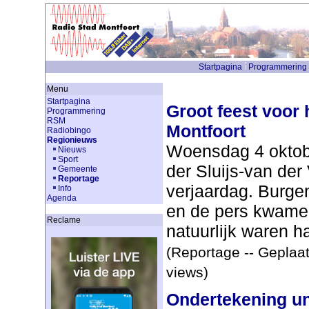
Startpagina
Programmering
Menu
Startpagina
Groot feest voor 
Programmering
RSM
Montfoort
Radiobingo
Regionieuws
Woensdag 4 oktob
Nieuws
Sport
der Sluijs-van de
Gemeente
Reportage
verjaardag. Burg
Info
Agenda
en de pers kwamen 
Reclame
natuurlijk waren ha
(Reportage -- Geplaat
views)
Ondertekening u