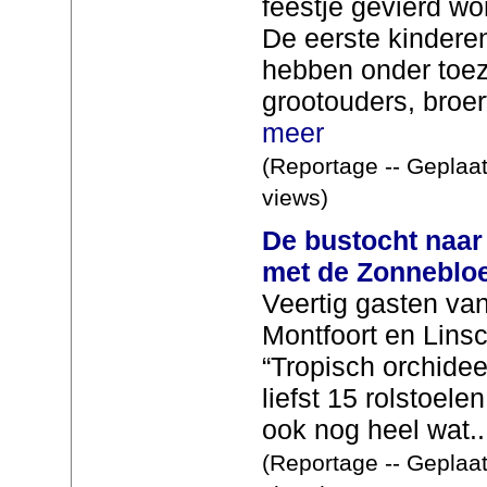
feestje gevierd w
De eerste kinder
hebben onder toez
grootouders, broer
meer
(Reportage -- Geplaat
views)
De bustocht naa
met de Zonneblo
Veertig gasten v
Montfoort en Linsc
“Tropisch orchide
liefst 15 rolstoel
ook nog heel wat..
(Reportage -- Geplaat