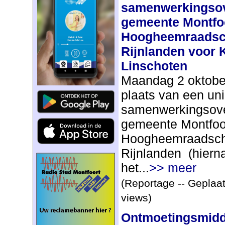
samenwerkingso
gemeente Montfo
Hoogheemraadsch
Rijnlanden voor 
Linschoten
Maandag 2 oktobe
plaats van een un
samenwerkingsov
gemeente Montfoo
Hoogheemraadsch
Rijnlanden (hier
het...
>> meer
(Reportage -- Geplaat
views)
Ontmoetingsmid