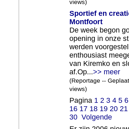
views)
Sportief en creati
Montfoort
De week begon go
opening in onze s
werden voorgestel
enthousiast meeg
van Kiremko en sl
af.Op...
>> meer
(Reportage -- Geplaat
views)
Pagina
1
2
3
4
5
6
16
17
18
19
20
21
30
Volgende
Er zijn 2006 nieuw