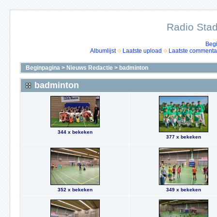
Radio Stad
Beg
Albumlijst
Laatste upload
Laatste commenta
Beginpagina
>
Nieuws Redactie
>
badminton
badminton
344 x bekeken
377 x bekeken
352 x bekeken
349 x bekeken