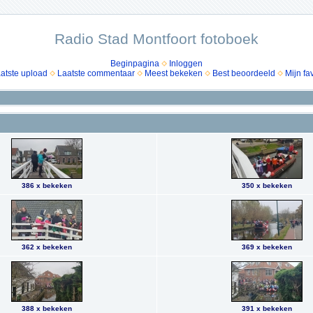
Radio Stad Montfoort fotoboek
Beginpagina
Inloggen
atste upload
Laatste commentaar
Meest bekeken
Best beoordeeld
Mijn fa
386 x bekeken
350 x bekeken
362 x bekeken
369 x bekeken
388 x bekeken
391 x bekeken