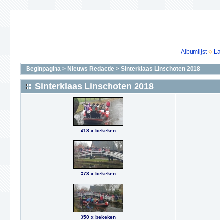
Albumlijst
La
Beginpagina
>
Nieuws Redactie
>
Sinterklaas Linschoten 2018
Sinterklaas Linschoten 2018
418 x bekeken
373 x bekeken
350 x bekeken