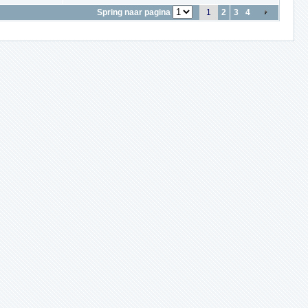
Spring naar pagina
1
2
3
4