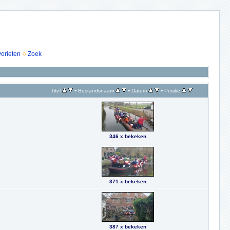
vorieten
Zoek
•
•
•
Titel
Bestandsnaam
Datum
Positie
346 x bekeken
371 x bekeken
387 x bekeken