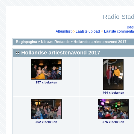
Radio Stad
Beg
Albumlijst
Laatste upload
Laatste commenta
Beginpagina
>
Nieuws Redactie
>
Hollandse artiestenavond 2017
Hollandse artiestenavond 2017
357 x bekeken
464 x bekeken
362 x bekeken
376 x bekeken