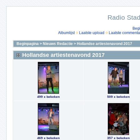
Radio Stad
Beg
Albumlijst
Laatste upload
Laatste commenta
Beginpagina
>
Nieuws Redactie
>
Hollandse artiestenavond 2017
Hollandse artiestenavond 2017
499 x bekeken
509 x bekeken
469 x bekeken
357 x bekeken