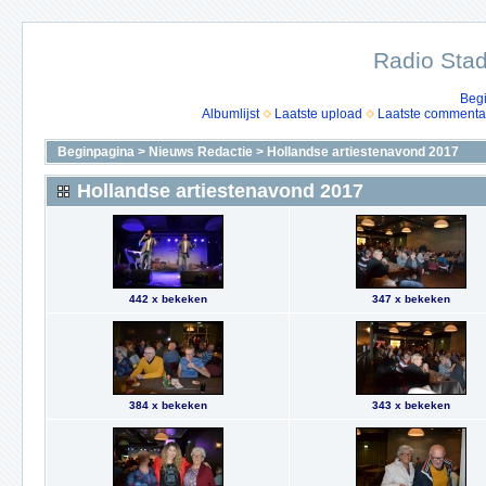
Radio Stad
Beg
Albumlijst
Laatste upload
Laatste commenta
Beginpagina
>
Nieuws Redactie
>
Hollandse artiestenavond 2017
Hollandse artiestenavond 2017
442 x bekeken
347 x bekeken
384 x bekeken
343 x bekeken