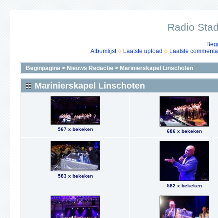
Radio Stad
Beg
Albumlijst
Laatste upload
Laatste commenta
Beginpagina
>
Nieuws Redactie
>
Marinierskapel Linschoten
Marinierskapel Linschoten
567 x bekeken
686 x bekeken
583 x bekeken
582 x bekeken