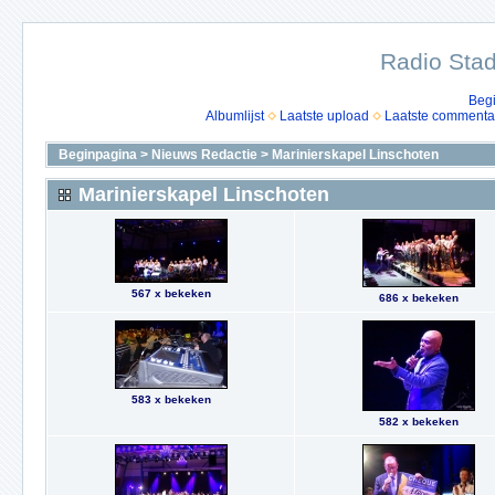
Radio Stad
Beg
Albumlijst
Laatste upload
Laatste commenta
Beginpagina
>
Nieuws Redactie
>
Marinierskapel Linschoten
Marinierskapel Linschoten
567 x bekeken
686 x bekeken
583 x bekeken
582 x bekeken