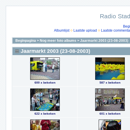
Radio Stad
Beg
Albumlijst
Laatste upload
Laatste commenta
Beginpagina
>
Nog meer foto albums
>
Jaarmarkt 2003 (23-08-2003)
Jaarmarkt 2003 (23-08-2003)
600 x bekeken
587 x bekeken
622 x bekeken
601 x bekeken