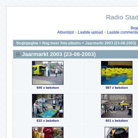
Radio Stad
Beg
Albumlijst
Laatste upload
Laatste commenta
Beginpagina
>
Nog meer foto albums
>
Jaarmarkt 2003 (23-08-2003)
Jaarmarkt 2003 (23-08-2003)
600 x bekeken
587 x bekeken
622 x bekeken
601 x bekeken