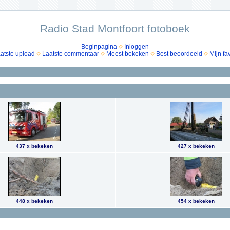
Radio Stad Montfoort fotoboek
Beginpagina
Inloggen
atste upload
Laatste commentaar
Meest bekeken
Best beoordeeld
Mijn fa
437 x bekeken
427 x bekeken
448 x bekeken
454 x bekeken