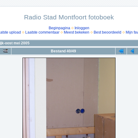
Radio Stad Montfoort fotoboek
Beginpagina
Inloggen
atste upload
Laatste commentaar
Meest bekeken
Best beoordeeld
Mijn fa
jk-oost mei 2005
Bestand 40/49