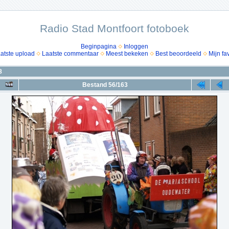
Radio Stad Montfoort fotoboek
Beginpagina
Inloggen
atste upload
Laatste commentaar
Meest bekeken
Best beoordeeld
Mijn fa
8
Bestand 56/163