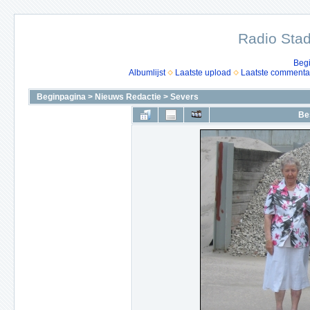
Radio Stad
Beg
Albumlijst
Laatste upload
Laatste commenta
Beginpagina
>
Nieuws Redactie
>
Severs
Be